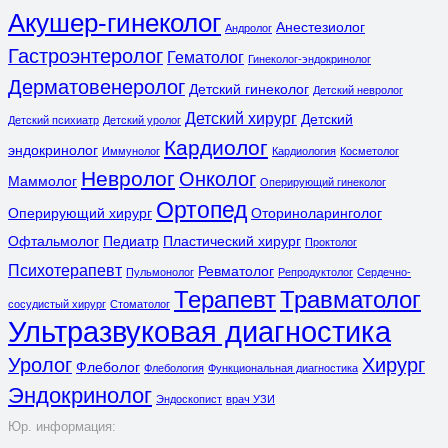
Акушер-гинеколог
Анестезиолог
Андролог
Гастроэнтеролог
Гематолог
Гинеколог-эндокринолог
Дерматовенеролог
Детский гинеколог
Детский невролог
Детский хирург
Детский
Детский психиатр
Детский уролог
Кардиолог
эндокринолог
Иммунолог
Кардиология
Косметолог
Невролог
Онколог
Маммолог
Оперирующий гинеколог
Ортопед
Оперирующий хирург
Оториноларинголог
Офтальмолог
Педиатр
Пластический хирург
Проктолог
Психотерапевт
Ревматолог
Пульмонолог
Репродуктолог
Сердечно-
Терапевт
Травматолог
сосудистый хирург
Стоматолог
Ультразвуковая диагностика
Уролог
Хирург
Флеболог
Флебология
Функциональная диагностика
Эндокринолог
Эндоскопист
врач УЗИ
Юр. информация: