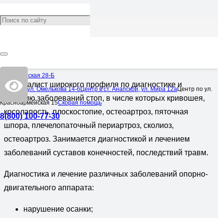
Щукин Андрей Викторович
Врач:
Ортопед
,
Травматолог
Врач с 40-летним опытом работы.
Черноморская 28-Б
Специалист широкого профиля по диагностике и
Центр по ул. Омелькова 14-б
Центр в ст. Анапской, ул. Мира 12а
Центр по ул.
лечению заболеваний стоп, в числе которых кривошея,
Красноармейская 15
Скорая помощь
косолапость, плоскостопие, остеоартроз, пяточная
8(800) 100-77-30
шпора, плечелопаточный периартроз, сколиоз,
остеоартроз. Занимается диагностикой и лечением
заболеваний суставов конечностей, последствий травм.
Диагностика и лечение различных заболеваний опорно-
двигательного аппарата:
нарушение осанки;