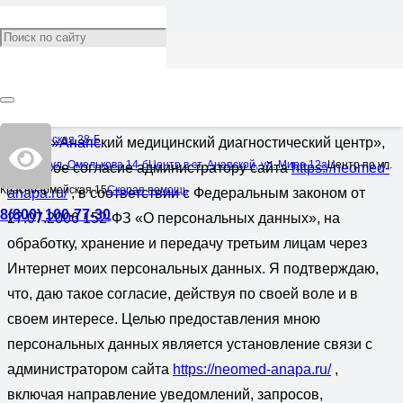
Пользовательское
соглашение
Я, заполняя форму на сайте Диагностического центра
Черноморская 28-Б
ООО «»Анапский медицинский диагностический центр»,
Центр по ул. Омелькова 14-б
Центр в ст. Анапской, ул. Мира 12а
Центр по ул.
даю свое согласие администратору сайта
https://neomed-
Красноармейская 15
Скорая помощь
anapa.ru/
, в соответствии с Федеральным законом от
8(800) 100-77-30
27.07.2006 152-ФЗ «О персональных данных», на
обработку, хранение и передачу третьим лицам через
Интернет моих персональных данных. Я подтверждаю,
что, даю такое согласие, действуя по своей воле и в
своем интересе. Целью предоставления мною
персональных данных является установление связи с
администратором сайта
https://neomed-anapa.ru/
,
включая направление уведомлений, запросов,