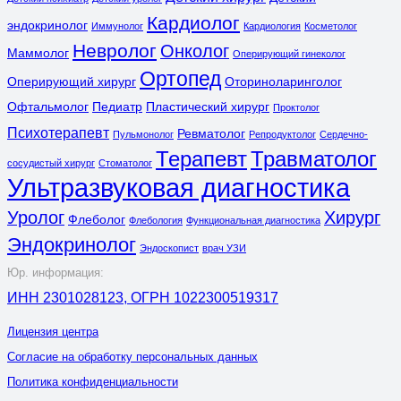
Кардиолог
эндокринолог
Иммунолог
Кардиология
Косметолог
Невролог
Онколог
Маммолог
Оперирующий гинеколог
Ортопед
Оперирующий хирург
Оториноларинголог
Офтальмолог
Педиатр
Пластический хирург
Проктолог
Психотерапевт
Ревматолог
Пульмонолог
Репродуктолог
Сердечно-
Терапевт
Травматолог
сосудистый хирург
Стоматолог
Ультразвуковая диагностика
Уролог
Хирург
Флеболог
Флебология
Функциональная диагностика
Эндокринолог
Эндоскопист
врач УЗИ
Юр. информация:
ИНН 2301028123, ОГРН 1022300519317
Лицензия центра
Согласие на обработку персональных данных
Политика конфиденциальности