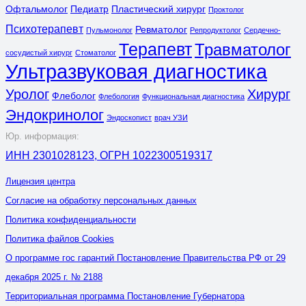
Офтальмолог
Педиатр
Пластический хирург
Проктолог
Психотерапевт
Ревматолог
Пульмонолог
Репродуктолог
Сердечно-
Терапевт
Травматолог
сосудистый хирург
Стоматолог
Ультразвуковая диагностика
Уролог
Хирург
Флеболог
Флебология
Функциональная диагностика
Эндокринолог
Эндоскопист
врач УЗИ
Юр. информация:
ИНН 2301028123, ОГРН 1022300519317
Лицензия центра
Согласие на обработку персональных данных
Политика конфиденциальности
Политика файлов Cookies
О программе гос гарантий Постановление Правительства РФ от 29
декабря 2025 г. № 2188
Территориальная программа Постановление Губернатора