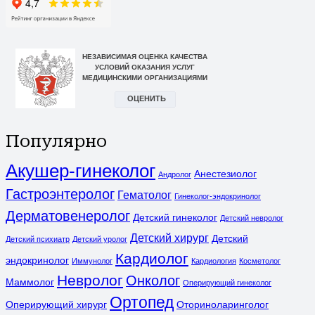
Популярно
Акушер-гинеколог
Анестезиолог
Андролог
Гастроэнтеролог
Гематолог
Гинеколог-эндокринолог
Дерматовенеролог
Детский гинеколог
Детский невролог
Детский хирург
Детский
Детский психиатр
Детский уролог
Кардиолог
эндокринолог
Иммунолог
Кардиология
Косметолог
Невролог
Онколог
Маммолог
Оперирующий гинеколог
Ортопед
Оперирующий хирург
Оториноларинголог