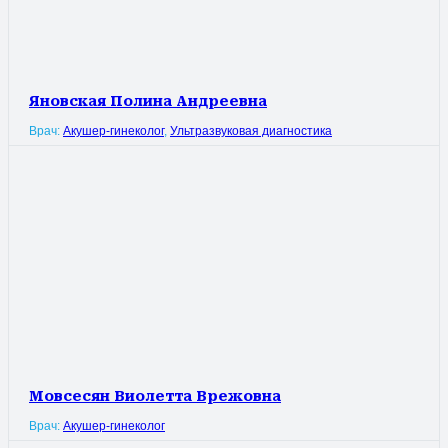
Яновская Полина Андреевна
Врач:
Акушер-гинеколог
,
Ультразвуковая диагностика
Мовсесян Виолетта Врежовна
Врач:
Акушер-гинеколог