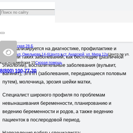
Кологривко Екатерина
Васильевна
Врач:
Акушер-гинеколог
Черноморская 28-Б
Специализируется на диагностике, профилактике и
Центр по ул. Омелькова 14-б
Центр в ст. Анапской, ул. Мира 12а
Центр по ул.
лечении таких заболеваний, как бесплодие (различной
Красноармейская 15
Скорая помощь
этиологии), воспалительные заболевания (вульвит,
8(800) 100-77-30
вагинит), ЗППП (заболевания, передающиеся половым
путем), молочница, эрозия шейки матки,
Специалист широкого профиля по проблемам
невынашивания беременности, планированию и
ведению беременности и родов, а также ведению
пациенток в послеродовой период.
Направления работы специалиста: