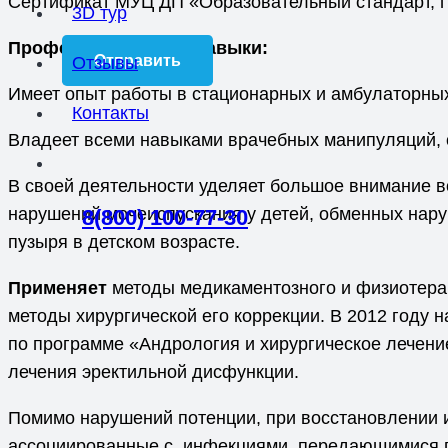
Сертификат МУЦ ДП «Образовательный стандарт, г 
3D тур
Профессиональные навыки:
Отзывы
Имеет опыт работы в стационарных и амбулаторных
Контакты
Владеет всеми навыками врачебных манипуляций, 
В своей деятельности уделяет большое внимание 
нарушений мочеиспускания у детей, обменных нар
8(800) 100-77-30
пузыря в детском возрасте.
Применяет
методы медикаментозного и физиотера
методы хирургической его коррекции. В 2012 год
по программе «Андрология и хирургическое лечени
лечения эректильной дисфункции.
Помимо нарушений потенции, при восстановлении и
ассоциированные с инфекциями, передающимися 