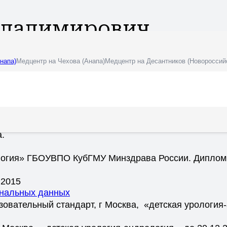
Владимирович
напа)
Медцентр на Чехова (Анапа)
Медцентр на Десантников (Новороссий
дицинская академия; врач — лечебник. Диплом ИВС 0
дицинская академия; клиническая ординатура на баз
а.
логия» ГБОУВПО КубГМУ Минздрава России. Дипло
.2015
ональных данных
ательный стандарт, г Москва, «детская урология-а