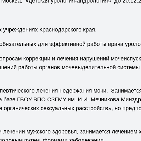
Москва, «детская урология-андрология» до 20.12.20
 учреждениях Краснодарского края.
обязательных для эффективной работы врача уроло
вопросам коррекции и лечения нарушений мочеиспус
ушений работы органов мочевыделительной системы 
певтического лечения недержания мочи. Занимаетс
у на базе ГБОУ ВПО СЗГМУ им. И.И. Мечникова Минз
е органических сексуальных расстройств», но предп
 лечении мужского здоровья, занимается лечением х
половым путем, формами заболевания.