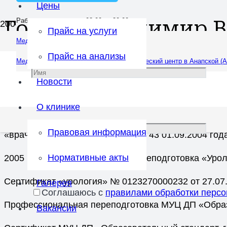
Цены
Голузов Владимир 
Работаем ежедневно: 08:00 — 20:00
Прайс на услуги
Медцентр на Черноморской (Анапа)
Врач:
Андролог
,
Уролог
Прайс на анализы
Медцентр на Омелькова (Анапа)
Хирургический центр в Анапской (А
Образование:
Новости
1996 — 2002 гг. – Кемеровская государственная ме
О клинике
2002 — 2004 гг. – Кемеровская государственная ме
Правовая информация
«врач хирург». Удостоверение № 43 01.09.2004 год
Нормативные акты
2005 год профессиональная переподготовка «Уро
Сертификат «урология» № 0123270000232 от 27.07
Галерея
Соглашаюсь с
правилами обработки перс
Профессиональная переподготовка МУЦ ДП «Образов
Вакансии