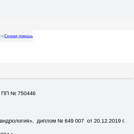
ск)
Скорая помощь
183025 от 05.06.2002 года.
е кафедры факультетской хирургии и урологии,
м ПП № 750446
ндрология», диплом № 649 007 от 20.12.2019 г.