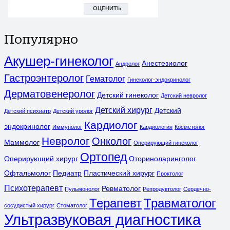
Популярно
Акушер-гинеколог
Анестезиолог
Андролог
Гастроэнтеролог
Гематолог
Гинеколог-эндокринолог
Дерматовенеролог
Детский гинеколог
Детский невролог
Детский хирург
Детский
Детский психиатр
Детский уролог
Кардиолог
эндокринолог
Иммунолог
Кардиология
Косметолог
Невролог
Онколог
Маммолог
Оперирующий гинеколог
Ортопед
Оперирующий хирург
Оториноларинголог
Офтальмолог
Педиатр
Пластический хирург
Проктолог
Психотерапевт
Ревматолог
Пульмонолог
Репродуктолог
Сердечно-
Терапевт
Травматолог
сосудистый хирург
Стоматолог
Ультразвуковая диагностика