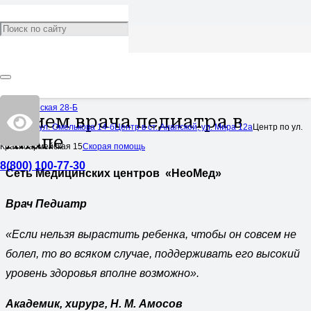
Педиатрия
Категория:
Услуги
9,936
Черноморская 28-Б
Прием врача педиатра в
Центр по ул. Омелькова 14-б
Центр в ст. Анапской, ул. Мира 12а
Центр по ул.
Анапе
Красноармейская 15
Скорая помощь
8(800) 100-77-30
Сеть Медицинских центров «НеоМед»
Врач Педиатр
«Если нельзя вырастить ребенка, чтобы он совсем не
болел, то во всяком случае, поддерживать его высокий
уровень здоровья вполне возможно».
Академик, хирург, Н. М. Амосов