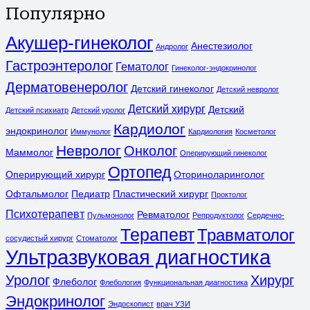
Популярно
Акушер-гинеколог
Анестезиолог
Андролог
Гастроэнтеролог
Гематолог
Гинеколог-эндокринолог
Дерматовенеролог
Детский гинеколог
Детский невролог
Детский хирург
Детский
Детский психиатр
Детский уролог
Кардиолог
эндокринолог
Иммунолог
Кардиология
Косметолог
Невролог
Онколог
Маммолог
Оперирующий гинеколог
Ортопед
Оперирующий хирург
Оториноларинголог
Офтальмолог
Педиатр
Пластический хирург
Проктолог
Психотерапевт
Ревматолог
Пульмонолог
Репродуктолог
Сердечно-
Терапевт
Травматолог
сосудистый хирург
Стоматолог
Ультразвуковая диагностика
Уролог
Хирург
Флеболог
Флебология
Функциональная диагностика
Эндокринолог
Эндоскопист
врач УЗИ