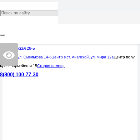
УСЛУГИ
Анализы
Черноморская 28-Б
Центр по ул. Омелькова 14-б
Центр в ст. Анапской, ул. Мира 12а
Центр по ул.
Красноармейская 15
Скорая помощь
8(800) 100-77-30