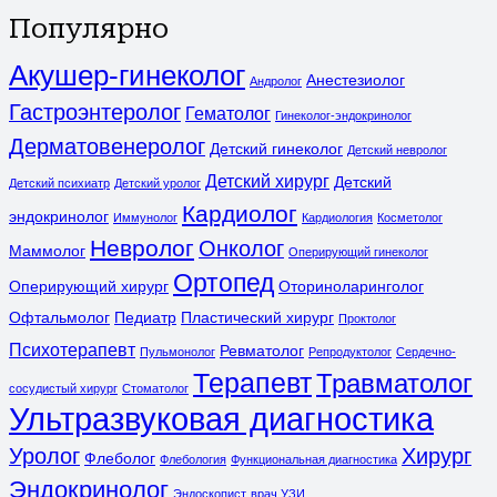
Популярно
Акушер-гинеколог
Анестезиолог
Андролог
Гастроэнтеролог
Гематолог
Гинеколог-эндокринолог
Дерматовенеролог
Детский гинеколог
Детский невролог
Детский хирург
Детский
Детский психиатр
Детский уролог
Кардиолог
эндокринолог
Иммунолог
Кардиология
Косметолог
Невролог
Онколог
Маммолог
Оперирующий гинеколог
Ортопед
Оперирующий хирург
Оториноларинголог
Офтальмолог
Педиатр
Пластический хирург
Проктолог
Психотерапевт
Ревматолог
Пульмонолог
Репродуктолог
Сердечно-
Терапевт
Травматолог
сосудистый хирург
Стоматолог
Ультразвуковая диагностика
Уролог
Хирург
Флеболог
Флебология
Функциональная диагностика
Эндокринолог
Эндоскопист
врач УЗИ