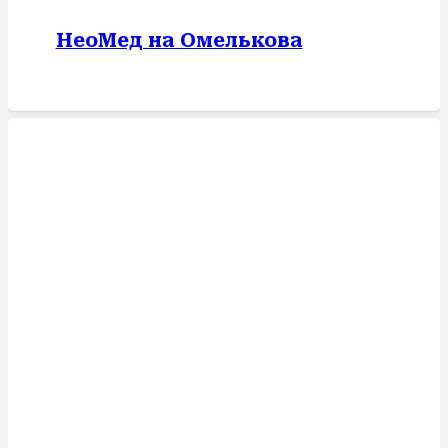
НеоМед на Омелькова