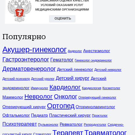
Популярно
Акушер-гинеколог
Анестезиолог
Андролог
Гастроэнтеролог
Гематолог
Гинеколог-эндокринолог
Дерматовенеролог
Детский гинеколог
Детский невролог
Детский хирург
Детский
Детский психиатр
Детский уролог
Кардиолог
эндокринолог
Иммунолог
Кардиология
Косметолог
Невролог
Онколог
Маммолог
Оперирующий гинеколог
Ортопед
Оперирующий хирург
Оториноларинголог
Офтальмолог
Педиатр
Пластический хирург
Проктолог
Психотерапевт
Ревматолог
Пульмонолог
Репродуктолог
Сердечно-
Терапевт
Травматолог
сосудистый хирург
Стоматолог