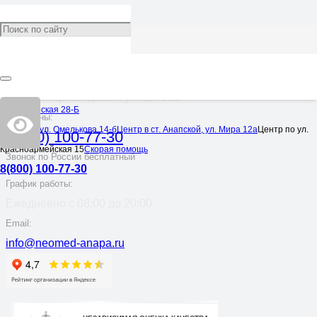
Адрес:
Анапа, Черноморская улица, 28Б
Черноморская 28-Б
Телефоны:
Центр по ул. Омелькова 14-б
Центр в ст. Анапской, ул. Мира 12а
Центр по ул.
8(800) 100-77-30
Красноармейская 15
Скорая помощь
Звонок по России бесплатный
8(800) 100-77-30
График работы:
Ежедневно с 08:00 до 20:00
Email:
info@neomed-anapa.ru