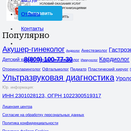
Отзывы
Контакты
Популярно
Акушер-гинеколог
Гастроэ
Анестезиолог
Андролог
Кардиолог
8(800) 100-77-30
Детский хирург
Детский эндокринолог
Иммунолог
Оториноларинголог
Офтальмолог
Педиатр
Пластический хирург
Ультразвуковая диагностика
Урол
Юр. информация:
ИНН 2301028123, ОГРН 1022300519317
Лицензия центра
Согласие на обработку персональных данных
Политика конфиденциальности