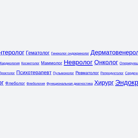
нтеролог
Дерматовенеро
Гематолог
Гинеколог-эндокринолог
Невролог
Онколог
Маммолог
Кардиология
Косметолог
Оперирующи
Психотерапевт
Ревматолог
Проктолог
Пульмонолог
Репродуктолог
Сердечн
Эндокр
ог
Хирург
Флеболог
Флебология
Функциональная диагностика