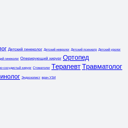
лог
Детский гинеколог
Детский невролог
Детский психиатр
Детский уролог
Ортопед
Оперирующий хирург
й гинеколог
Терапевт
Травматолог
о-сосудистый хирург
Стоматолог
инолог
Эндоскопист
врач УЗИ