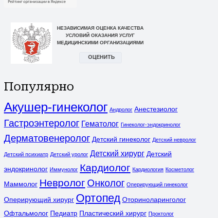
Популярно
Акушер-гинеколог
Анестезиолог
Андролог
Гастроэнтеролог
Гематолог
Гинеколог-эндокринолог
Дерматовенеролог
Детский гинеколог
Детский невролог
Детский хирург
Детский
Детский психиатр
Детский уролог
Кардиолог
эндокринолог
Иммунолог
Кардиология
Косметолог
Невролог
Онколог
Маммолог
Оперирующий гинеколог
Ортопед
Оперирующий хирург
Оториноларинголог
Офтальмолог
Педиатр
Пластический хирург
Проктолог