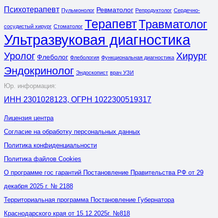
Психотерапевт
Ревматолог
Пульмонолог
Репродуктолог
Сердечно-
Терапевт
Травматолог
сосудистый хирург
Стоматолог
Ультразвуковая диагностика
Уролог
Хирург
Флеболог
Флебология
Функциональная диагностика
Эндокринолог
Эндоскопист
врач УЗИ
Юр. информация:
ИНН 2301028123, ОГРН 1022300519317
Лицензия центра
Согласие на обработку персональных данных
Политика конфиденциальности
Политика файлов Cookies
О программе гос гарантий Постановление Правительства РФ от 29
декабря 2025 г. № 2188
Территориальная программа Постановление Губернатора
Краснодарского края от 15.12.2025г. №818