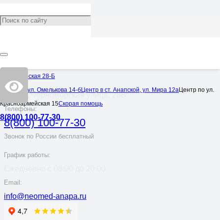
Для отправки комментария вам необходимо
авторизоваться
.
Черноморская 28-Б
Адрес:
Центр по ул. Омелькова 14-б
Центр в ст. Анапской, ул. Мира 12а
Центр по ул.
Анапа, Черноморская улица, 28Б
Красноармейская 15
Скорая помощь
Телефоны:
8(800) 100-77-30
8(800) 100-77-30
Звонок по России бесплатный
График работы:
Ежедневно с 08:00 до 20:00
Email:
info@neomed-anapa.ru