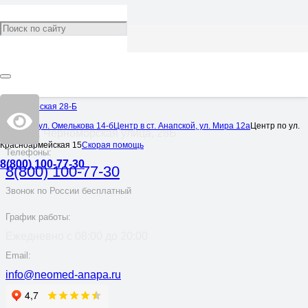
Для отправки комментария вам необходимо
авторизоваться
.
Черноморская 28-Б
Адрес:
Центр по ул. Омелькова 14-б
Центр в ст. Анапской, ул. Мира 12а
Центр по ул.
Анапа, Черноморская улица, 28Б
Красноармейская 15
Скорая помощь
Телефоны:
8(800) 100-77-30
8(800) 100-77-30
Звонок по России бесплатный
График работы:
Ежедневно с 08:00 до 20:00
Email:
info@neomed-anapa.ru