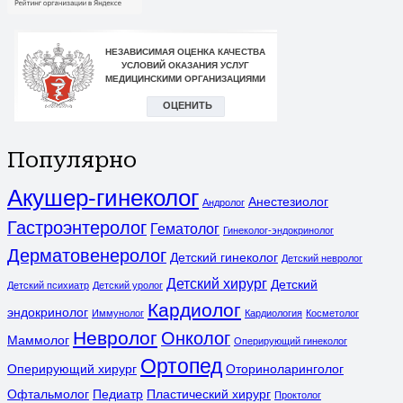
Популярно
Акушер-гинеколог
Анестезиолог
Андролог
Гастроэнтеролог
Гематолог
Гинеколог-эндокринолог
Дерматовенеролог
Детский гинеколог
Детский невролог
Детский хирург
Детский
Детский психиатр
Детский уролог
Кардиолог
эндокринолог
Иммунолог
Кардиология
Косметолог
Невролог
Онколог
Маммолог
Оперирующий гинеколог
Ортопед
Оперирующий хирург
Оториноларинголог
Офтальмолог
Педиатр
Пластический хирург
Проктолог