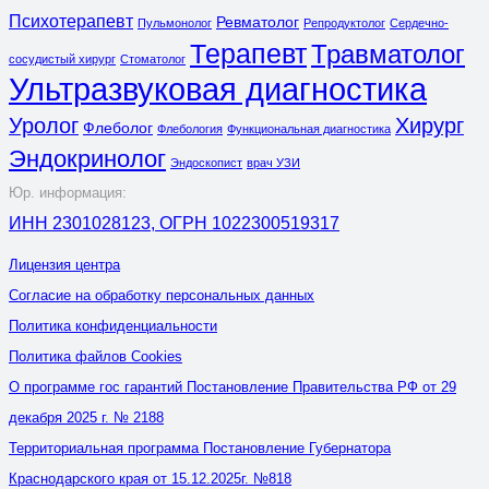
Психотерапевт
Ревматолог
Пульмонолог
Репродуктолог
Сердечно-
Терапевт
Травматолог
сосудистый хирург
Стоматолог
Ультразвуковая диагностика
Уролог
Хирург
Флеболог
Флебология
Функциональная диагностика
Эндокринолог
Эндоскопист
врач УЗИ
Юр. информация:
ИНН 2301028123, ОГРН 1022300519317
Лицензия центра
Согласие на обработку персональных данных
Политика конфиденциальности
Политика файлов Cookies
О программе гос гарантий Постановление Правительства РФ от 29
декабря 2025 г. № 2188
Территориальная программа Постановление Губернатора
Краснодарского края от 15.12.2025г. №818